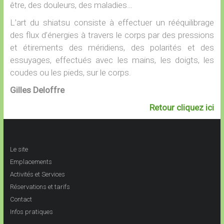
être, des douleurs, des maladies…
L’art du shiatsu consiste à effectuer un rééquilibrage
des flux d’énergies à travers le corps par des pressions
et étirements des méridiens, des polarités et des
essuyages, effectués avec les mains, les doigts, les
coudes ou les pieds, sur le corps.
Gilles Deloffre
Retour cliquez ici
Le site
Emplacements
Activités et Services
Réservations et tarifs
Contact
Infos pratiques